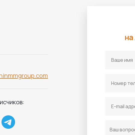
на
hinmmgroup.com
исчиков: