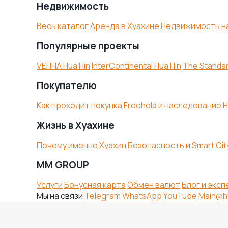
Недвижимость
Весь каталог
Аренда в Хуахине
Недвижимость н
Популярные проекты
VEHHA Hua Hin
InterContinental Hua Hin
The Standa
Покупателю
Как проходит покупка
Freehold и наследование
Н
Жизнь в Хуахине
Почему именно Хуахин
Безопасность и Smart Cit
MM GROUP
Услуги
Бонусная карта
Обмен валют
Блог и экс
Мы на связи
Telegram
WhatsApp
YouTube
Main@h