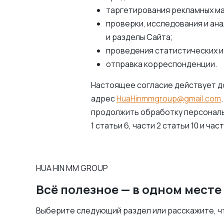
таргетирования рекламных м
проверки, исследования и ан
и разделы Сайта;
проведения статистических и
отправка корреспонденции.
Настоящее согласие действует д
адрес
HuaHinmmgroup@gmail.com
продолжить обработку персональны
1 статьи 6, части 2 статьи 10 и ч
HUA HIN MM GROUP
Всё полезное — в одном месте
Выберите следующий раздел или расскажите, ч