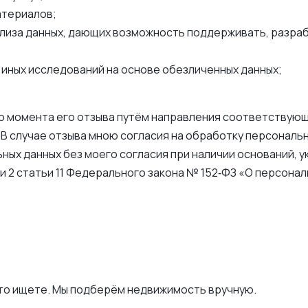
атериалов;
ализа данных, дающих возможность поддерживать, разра
 иных исследований на основе обезличенных данных;
о момента его отзыва путём направления соответствую
. В случае отзыва мною согласия на обработку персонал
х данных без моего согласия при наличии оснований, ука
асти 2 статьи 11 Федерального закона № 152‑ФЗ «О персонал
то ищете. Мы подберём недвижимость вручную.