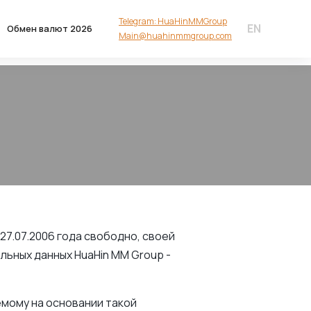
Telegram: HuaHinMMGroup
EN
Обмен валют 2026
Main@huahinmmgroup.com
7.07.2006 года свободно, своей
льных данных HuaHin MM Group -
мому на основании такой