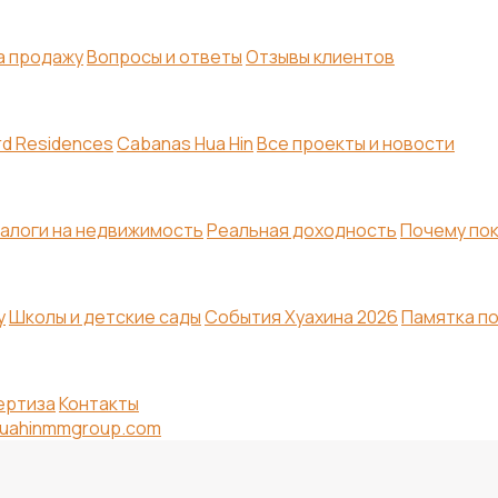
а продажу
Вопросы и ответы
Отзывы клиентов
rd Residences
Cabanas Hua Hin
Все проекты и новости
алоги на недвижимость
Реальная доходность
Почему по
y
Школы и детские сады
События Хуахина 2026
Памятка по
пертиза
Контакты
uahinmmgroup.com