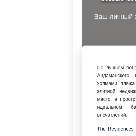
Ваш личный о
На лучшем побе
Андаманского 
холмами пляжа
элитной недви
место, а простр
идеальном б
впечатлений.
The Residences a