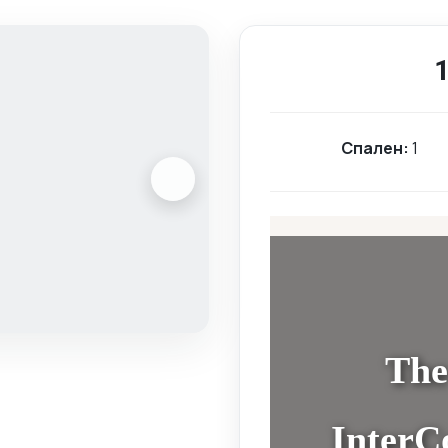
1
Спален:
1
The
InterC