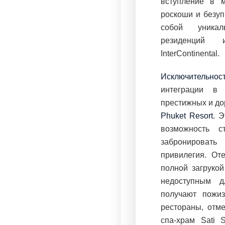
вступление в м
роскоши и безуп
собой уникал
резиденций и
InterContinental.
Исключительнос
интеграции в 
престижных и до
Phuket Resort
. 
возможность с
забронироват
привилегия. От
полной загрукой
недоступным д
получают пожи
рестораны, отм
спа-храм Sati 