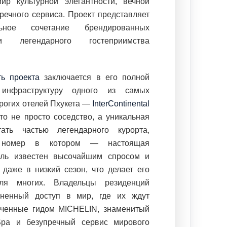
ир культурной элегантности, вечной
речного сервиса. Проект представляет
ьное сочетание брендированных
 легендарного гостеприимства
ть проекта
заключается в его полной
инфраструктуру одного из самых
рогих отелей Пхукета —
InterContinental
Это не просто соседство, а уникальная
тать частью легендарного курорта,
ь номер в котором — настоящая
ель известен высочайшим спросом и
 даже в низкий сезон, что делает его
ля многих. Владельцы резиденций
зненный доступ в мир, где их ждут
еченные гидом MICHELIN, знаменитый
Spa и безупречный сервис мирового