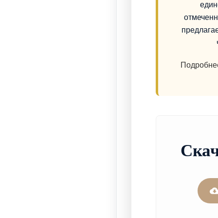
един
отмеченн
предлага
Подробне
Скач