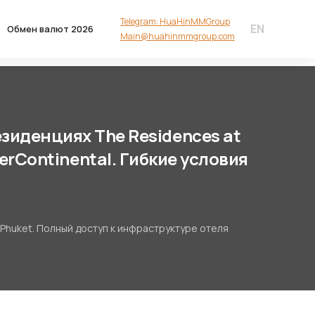
Telegram: HuaHinMMGroup
EN
Обмен валют 2026
Main@huahinmmgroup.com
зиденциях The Residences at
erContinental. Гибкие условия
 Phuket. Полный доступ к инфраструктуре отеля