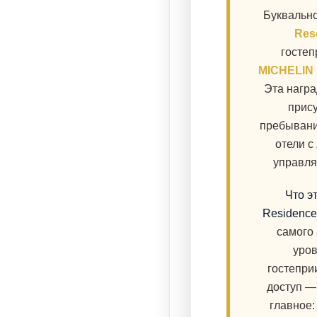
Буквальн
Res
гостеп
MICHELIN
Эта награ
прису
пребывание
отели с
управля
Что э
Residence
самого 
уров
гостепри
доступ —
главное: