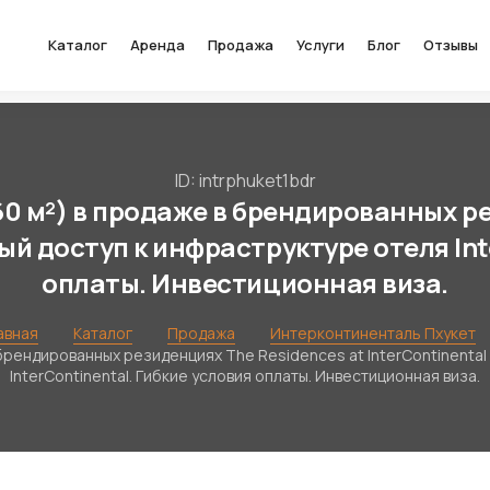
Каталог
Аренда
Продажа
Услуги
Блог
Отзывы
ID: intrphuket1bdr
60 м²) в продаже в брендированных ре
ный доступ к инфраструктуре отеля Int
оплаты. Инвестиционная виза.
авная
Каталог
Продажа
Интерконтиненталь Пхукет
 брендированных резиденциях The Residences at InterContinental
InterContinental. Гибкие условия оплаты. Инвестиционная виза.