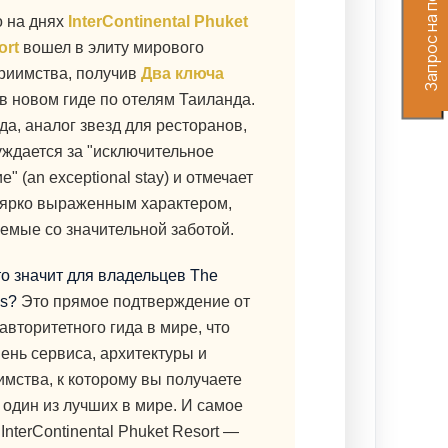
Подобрать для покупки
Запрос на покупку
Подобрать аренду
о на днях
InterContinental Phuket
ort
вошел в элиту мирового
риимства, получив
Два ключа
в новом гиде по отелям Таиланда.
да, аналог звезд для ресторанов,
ждается за "исключительное
" (an exceptional stay) и отмечает
 ярко выраженным характером,
емые со значительной заботой.
то значит для владельцев The
s?
Это прямое подтверждение от
авторитетного гида в мире, что
ень сервиса, архитектуры и
имства, к которому вы получаете
 один из лучших в мире. И самое
 InterContinental Phuket Resort —