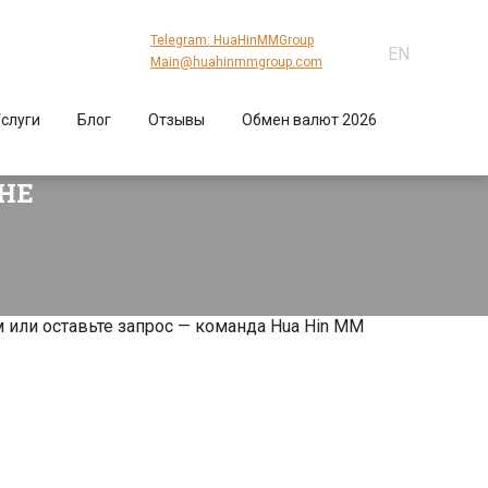
Telegram: HuaHinMMGroup
EN
Main@huahinmmgroup.com
слуги
Блог
Отзывы
Обмен валют 2026
НЕ
 или оставьте запрос — команда Hua Hin MM