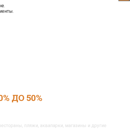
не.
менты.
0% ДО 50%
В ЛУЧШИЕ
 ХУАХИНА
естораны, пляжи, аквапарки, магазины и другие